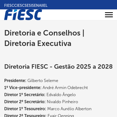
Pular
FIESC
CIESC
SESI
SENAI
IEL
para
o
Áreas
conteúdo
Institucional
de
atuação
principal
Diretoria e Conselhos |
Diretoria Executiva
Diretoria FIESC - Gestão 2025 a 2028
Presidente:
Gilberto Seleme
1º Vice-presidente:
André Armin Odebrecht
Diretor 1º Secretário:
Edvaldo Ângelo
Diretor 2º Secretário:
Nivaldo Pinheiro
Diretor 1º Tesoureiro:
Marco Aurélio Alberton
Diretor 2ª Tesoureiro:
Evair Oenning