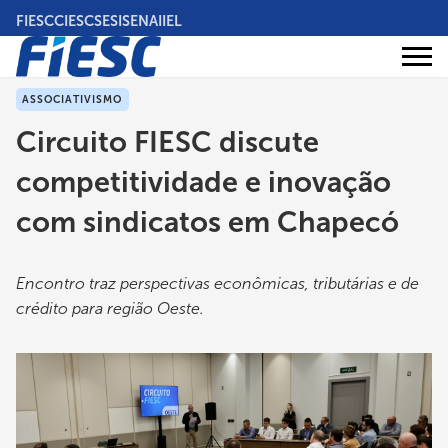
Pular
FIESC
CIESC
SESI
SENAI
IEL
para
o
Áreas
conteúdo
Institucional
de
atuação
principal
ASSOCIATIVISMO
Circuito FIESC discute
competitividade e inovação
com sindicatos em Chapecó
Encontro traz perspectivas econômicas, tributárias e de
crédito para região Oeste.
Imagem