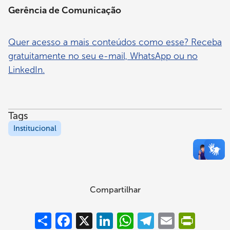
Gerência de Comunicação
Quer acesso a mais conteúdos como esse? Receba
gratuitamente no seu e-mail, WhatsApp ou no
LinkedIn.
Tags
Institucional
Compartilhar
Compartilhar
Facebook
X
LinkedIn
WhatsApp
Telegram
Email
PrintFrie