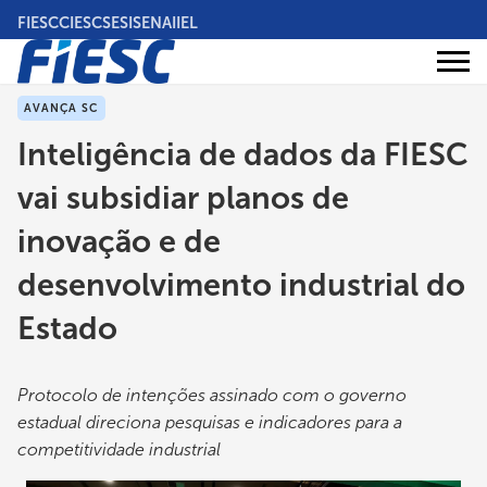
Pular
FIESC
CIESC
SESI
SENAI
IEL
para
o
Áreas
conteúdo
Institucional
de
atuação
principal
AVANÇA SC
Inteligência de dados da FIESC
vai subsidiar planos de
inovação e de
desenvolvimento industrial do
Estado
Protocolo de intenções assinado com o governo
estadual direciona pesquisas e indicadores para a
competitividade industrial