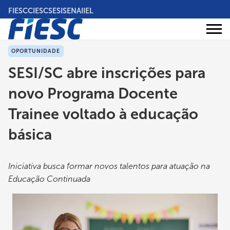
Pular
FIESC
CIESC
SESI
SENAI
IEL
para
o
Áreas
conteúdo
Institucional
de
atuação
principal
OPORTUNIDADE
SESI/SC abre inscrições para
novo Programa Docente
Trainee voltado à educação
básica
Iniciativa busca formar novos talentos para atuação na
Educação Continuada